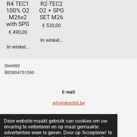
R4 TEC1
R2-TEC2
100% O2
O2 + SPG
M26x2
SET M26
with SPG
€ 530,00
€ 490,00
In winkelwagen
In winkelwagen
Dive360
BE0804751590
E-mail
info@dive360.be
Deze website maakt gebruik van cookies om uw
ervaring te verbeteren en op maat gemaakte
F
I
T
W
advertenties weer te geven. Door op ‘Accepteren’ te
a
n
i
h