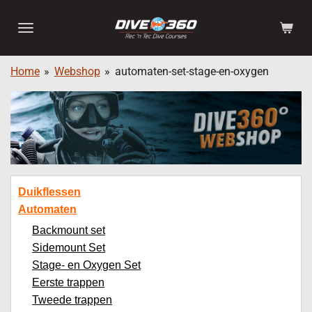
Ga
direct
naar
de
Home
»
Webshop
»
automaten-set-stage-en-oxygen
hoofdinhoud
Duikflessen
Automaten
Backmount set
Sidemount Set
Stage- en Oxygen Set
Eerste trappen
Tweede trappen