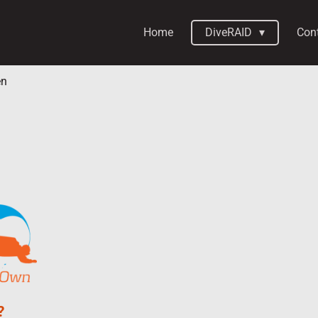
Home
DiveRAID
Con
en
N
?