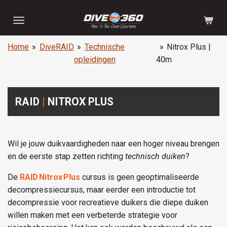
Ga
direct
naar
Home
»
DiveRAID
»
Technische
»
Nitrox Plus |
de
opleidingen
40m
hoofdinhoud
RAID
|
NITROX PLUS
Wil je jouw duikvaardigheden naar een hoger niveau brengen
en de eerste stap zetten richting
technisch duiken
?
De
RAID Nitrox Plus
cursus is geen geoptimaliseerde
decompressiecursus, maar eerder een introductie tot
decompressie voor recreatieve duikers die diepe duiken
willen maken met een verbeterde strategie voor