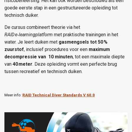
risicobeheersing. Het kan ook worden beschouwd als een
goede eerste stap in een gestructureerde opleiding tot
technisch duiker.
De cursus combineert theorie via het
RAID e‑learningplatform
met praktische trainingen in het
water. Je leert duiken met
gasmengsels tot 50 %
zuurstof
, inclusief procedures voor een
maximum
decompressie van 10 minuten
, tot een maximale diepte
van
40 meter
. Deze opleiding vormt een perfecte brug
tussen recreatief en technisch duiken.
Meer info:
RAID Technical Diver Standards V 60.0