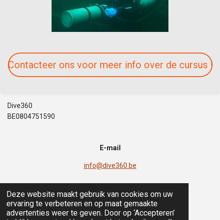
Contacteer ons voor meer info over de cursus !
Dive360
BE0804751590
E-mail
info@dive360.be
Deze website maakt gebruik van cookies om uw
ervaring te verbeteren en op maat gemaakte
F
I
T
W
advertenties weer te geven. Door op ‘Accepteren’
a
n
i
h