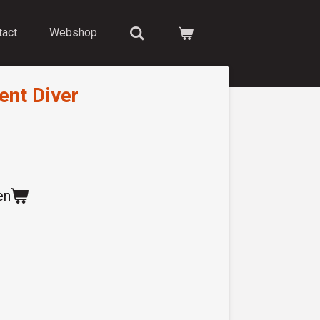
tact
Webshop
ent Diver
en