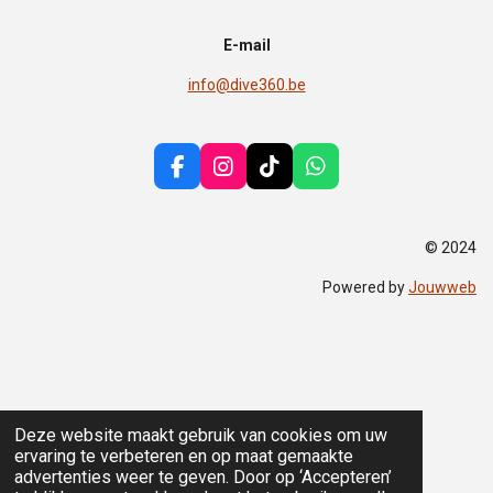
E-mail
info@dive360.be
F
I
T
W
a
n
i
h
c
s
k
a
e
t
T
t
© 2024
b
a
o
s
o
g
k
A
Powered by
Jouwweb
o
r
p
k
a
p
m
Deze website maakt gebruik van cookies om uw
ervaring te verbeteren en op maat gemaakte
advertenties weer te geven. Door op ‘Accepteren’