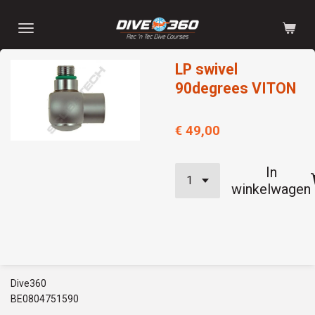
Ga
direct
naar
LP swivel
de
hoofdinhoud
90degrees VITON
€ 49,00
In
winkelwagen
Dive360
BE0804751590