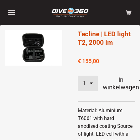
Ga
direct
naar
de
Tecline | LED light
hoofdinhoud
T2, 2000 lm
€ 155,00
In
winkelwagen
Material: Aluminium
T6061 with hard
anodised coating Source
of light: LED cell with a