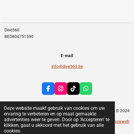
Dive360
BE0804751590
E-mail
info@dive360.be
F
I
T
W
a
n
i
h
c
s
k
a
e
t
T
t
Deze website maakt gebruik van cookies om uw
© 2024
b
a
o
s
ervaring te verbeteren en op maat gemaakte
o
g
k
A
advertenties weer te geven. Door op ‘Accepteren’ te
Powered by
Jouwweb
o
r
p
klikken, gaat u akkoord met het gebruik van alle
k
a
p
cookies.