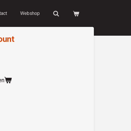
tact
Webshop
ount
en