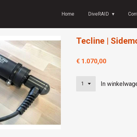
Home
DiveRAID
Con
Tecline | Sidem
€ 1.070,00
In winkelwag