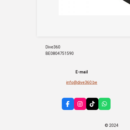
Dive360
BE0804751590
E-mail
info@dive360.be
F
I
T
W
a
n
i
h
c
s
k
a
e
t
T
t
© 2024
b
a
o
s