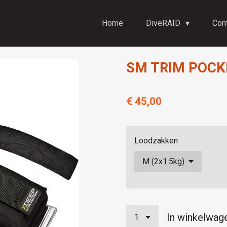
Home
DiveRAID
Con
SM TRIM POCK
€ 45,00
Loodzakken
In winkelwag