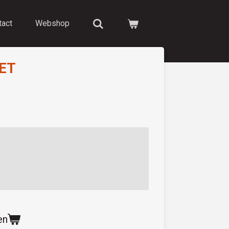
tact
Webshop
ET
en