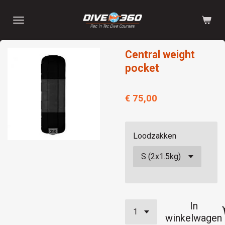
Ga
direct
naar
de
Central weight
hoofdinhoud
pocket
€ 75,00
Loodzakken
In
winkelwagen