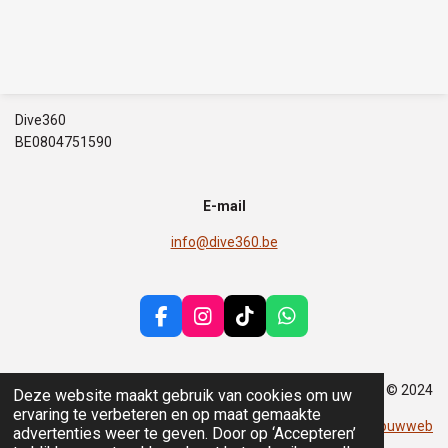
Dive360
BE0804751590
E-mail
info@dive360.be
F
I
T
W
a
n
i
h
c
s
k
a
e
t
T
t
© 2024
Deze website maakt gebruik van cookies om uw
b
a
o
s
ervaring te verbeteren en op maat gemaakte
o
g
k
A
Powered by
Jouwweb
advertenties weer te geven. Door op ‘Accepteren’
o
r
p