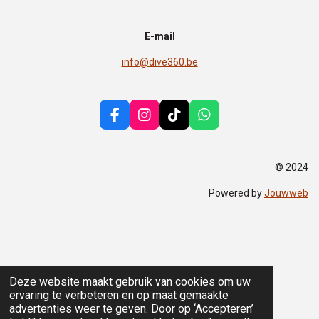
E-mail
info@dive360.be
F
I
T
W
a
n
i
h
c
s
k
a
e
t
T
t
© 2024
b
a
o
s
o
g
k
A
Powered by
Jouwweb
o
r
p
k
a
p
m
Deze website maakt gebruik van cookies om uw
ervaring te verbeteren en op maat gemaakte
advertenties weer te geven. Door op ‘Accepteren’