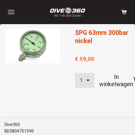
Ga
direct
naar
de
SPG 63mm 300bar
hoofdinhoud
nickel
€ 59,00
In
winkelwagen
Dive360
BE0804751590