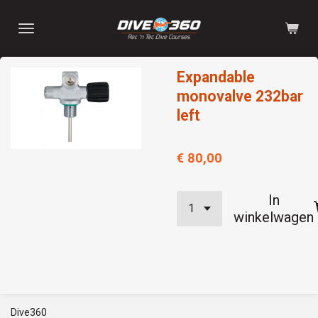
Ga
direct
naar
de
Expandable
hoofdinhoud
monovalve 232bar
left
€ 80,00
In
winkelwagen
Dive360