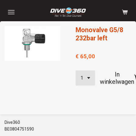
Ga
direct
naar
Monovalve G5/8
de
hoofdinhoud
232bar left
€ 65,00
In
winkelwagen
Dive360
BE0804751590