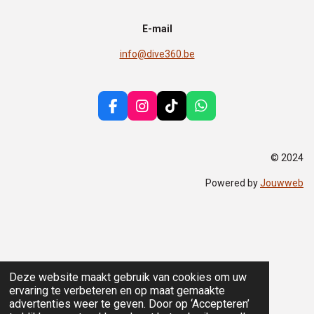
E-mail
info@dive360.be
F
I
T
W
a
n
i
h
c
s
k
a
e
t
T
t
© 2024
b
a
o
s
o
g
k
A
Powered by
Jouwweb
o
r
p
k
a
p
m
Deze website maakt gebruik van cookies om uw
ervaring te verbeteren en op maat gemaakte
advertenties weer te geven. Door op ‘Accepteren’