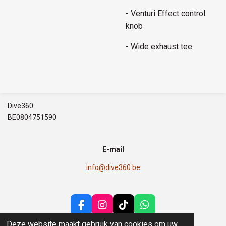
- Venturi Effect control
knob
- Wide exhaust tee
Dive360
BE0804751590
E-mail
info@dive360.be
F
I
T
W
a
n
i
h
Deze website maakt gebruik van cookies om uw