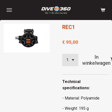
Ga
direct
naar
de
REC1
hoofdinhoud
€ 95,00
In
winkelwagen
Technical
specifications:
- Material: Polyamide
- Weight: 195 g