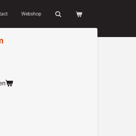
tact
Webshop
m
en