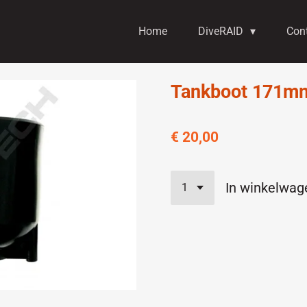
Home
DiveRAID
Con
Tankboot 171m
€ 20,00
In winkelwag