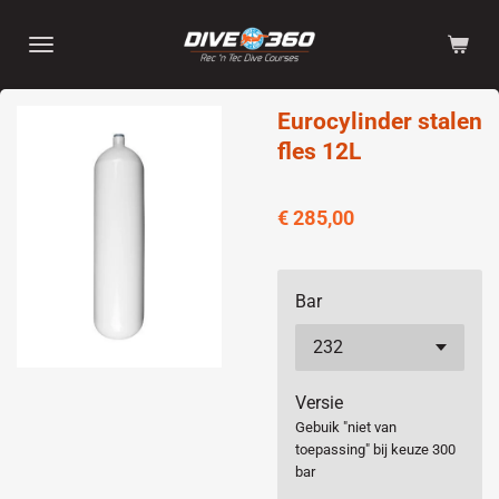
Ga
direct
naar
de
Eurocylinder stalen
hoofdinhoud
fles 12L
€ 285,00
Bar
Versie
Gebuik "niet van
toepassing" bij keuze 300
bar